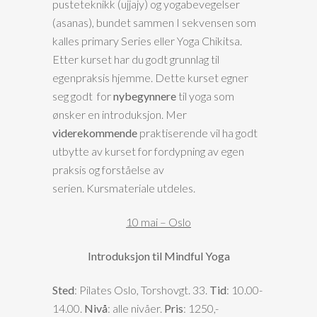
pusteteknikk (ujjajy) og yogabevegelser
(asanas), bundet sammen I sekvensen som
kalles primary Series eller Yoga Chikitsa.
Etter kurset har du godt grunnlag til
egenpraksis hjemme. Dette kurset egner
seg godt for
nybegynnere
til yoga som
ønsker en introduksjon. Mer
viderekommende
praktiserende vil ha godt
utbytte av kurset for fordypning av egen
praksis og forståelse av
serien. Kursmateriale utdeles.
10 mai – Oslo
Introduksjon til Mindful Yoga
Sted
: Pilates Oslo, Torshovgt. 33.
Tid
: 10.00-
14.00.
Nivå
: alle nivåer.
Pris
: 1250,-