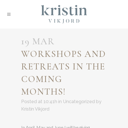
19 MAR
WORKSHOPS AND
RETREATS IN THE
COMING
MONTHS!
Posted at 10:41h
in
Uncategorized
by
Kristin Vikjord
In April, May and June I will be giving