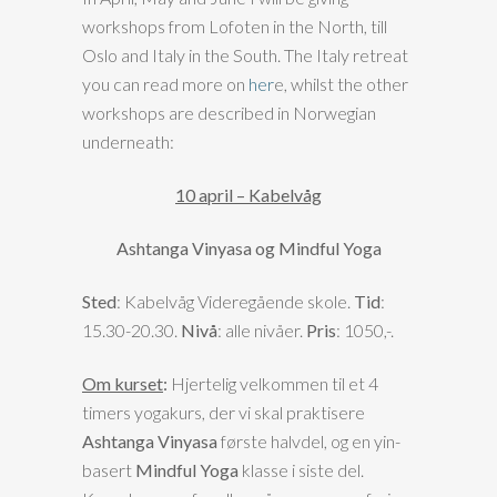
workshops from Lofoten in the North, till
Oslo and Italy in the South. The Italy retreat
you can read more on
her
e, whilst the other
workshops are described in Norwegian
underneath:
10 april – Kabelvåg
Ashtanga Vinyasa og Mindful Yoga
Sted
: Kabelvåg Videregående skole.
Tid
:
15.30-20.30.
Nivå
: alle nivåer.
Pris
: 1050,-.
Om kurset
:
Hjertelig velkommen til et 4
timers yogakurs, der vi skal praktisere
Ashtanga Vinyasa
første halvdel, og en yin-
basert
Mindful Yoga
klasse i siste del.