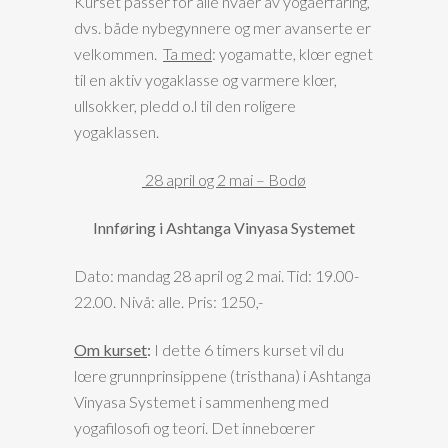
Kurset passer for alle nvåer av yogaerfaring,
dvs. både nybegynnere og mer avanserte er
velkommen.
Ta med
: yogamatte, klœr egnet
til en aktiv yogaklasse og varmere klœr,
ullsokker, pledd o.l til den roligere
yogaklassen.
28 april og 2 mai – Bodø
Innføring i Ashtanga Vinyasa Systemet
Dato: mandag 28 april og 2 mai. Tid: 19.00-
22.00. Nivå: alle. Pris: 1250,-
Om kurset
:
I dette 6 timers kurset vil du
lœre grunnprinsippene (tristhana) i Ashtanga
Vinyasa Systemet i sammenheng med
yogafilosofi og teori. Det innebœrer